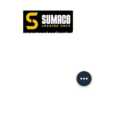
entas@sumacoloadingdock.com
v
Querétaro, Qro
Saltillo, Coahuila
Piedras Negras, Coah.
San Antonio, Tx